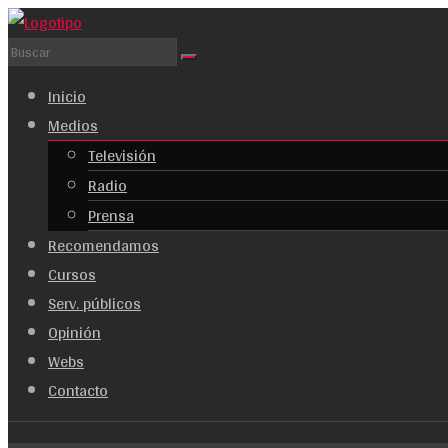
Saltar
al
Paco
contenido
Quintana
Menú
Inicio
Medios
La
Televisión
mejor
Radio
web
Prensa
de
Recomendamos
información,
Cursos
entretenimiento
Serv. públicos
en
Opinión
español
Webs
Contacto