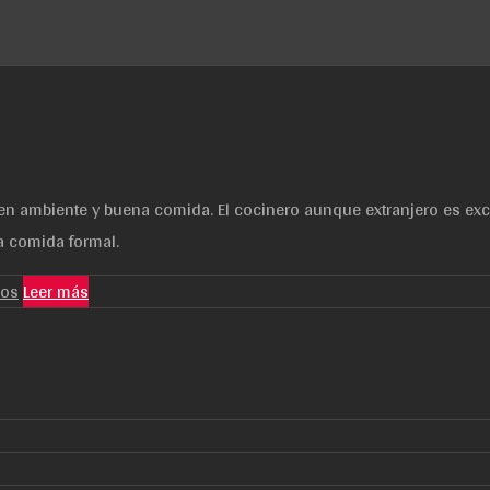
en ambiente y buena comida. El cocinero aunque extranjero es exce
a comida formal.
ios
Leer más