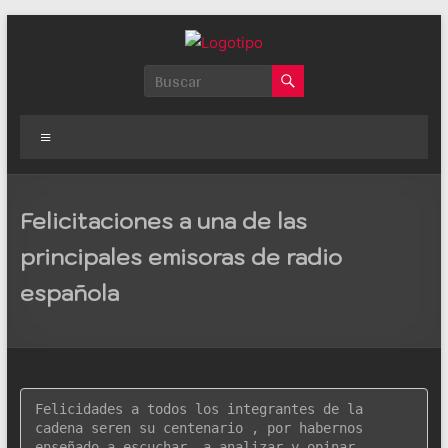
Saltar
al
Paco
contenido
Quintana
Menú
La
mejor
web
Felicitaciones a una de las
de
principales emisoras de radio
información,
entretenimiento
española
en
español
Felicidades a todos los integrantes de la 
cadena seren su centenario , por habernos 
enseñado a escuchar, a analizar y opinar,