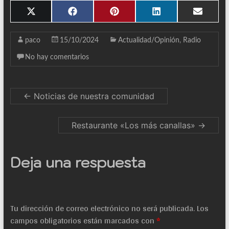
Compartir
Compartir
Compartir
Compartir
Compar
X
F
P
L
E
en
en
en
en
en
(
a
i
i
m
T
c
n
n
a
w
e
t
k
i
paco
15/10/2024
Actualidad/Opinión
,
Radio
i
b
e
e
l
t
o
r
d
No hay comentarios
t
o
e
I
e
k
s
n
r
t
)
←
Noticias de nuestra comunidad
Restaurante «Los más canallas»
→
Deja una respuesta
Tu dirección de correo electrónico no será publicada.
Los
campos obligatorios están marcados con
*