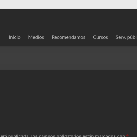
Inicio
Medios
Recomendamos
Cursos
Serv. públ
será publicada.
Los campos obligatorios están marcados con
*