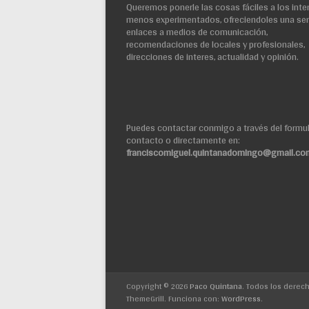
Queremos ponerle las cosas fáciles a los inte
menos experimentados, ofreciendoles una ser
enlaces a medios de comunicación,
recomendaciones de locales y profesionales,
direcciones de interes, actualidad y opinión.
Puedes contactar conmigo a través del formul
contacto o directamente en:
franciscomiguel.quintanadomingo@gmail.co
Copyright © 2026
Paco Quintana
. Todos los derec
ThemeGrill. Funciona con:
WordPress
.