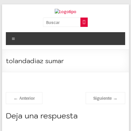
Saltar
al
contenido
Paco
Quintana
Menú
La
mejor
web
tolandadiaz sumar
de
información,
entretenimiento
en
español
← Anterior
Siguiente →
Deja una respuesta