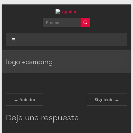
Saltar
al
contenido
Paco
Quintana
Menú
La
mejor
web
logo +camping
de
información,
entretenimiento
en
español
← Anterior
Siguiente →
Deja una respuesta