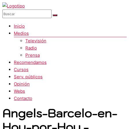
Saltar
al
Paco
contenido
Quintana
Menú
Inicio
Medios
La
Televisión
mejor
Radio
web
Prensa
de
Recomendamos
información,
Cursos
entretenimiento
Serv. públicos
en
Opinión
español
Webs
Contacto
Angels-Barcelo-en-
Hoy-por-Hoy.-