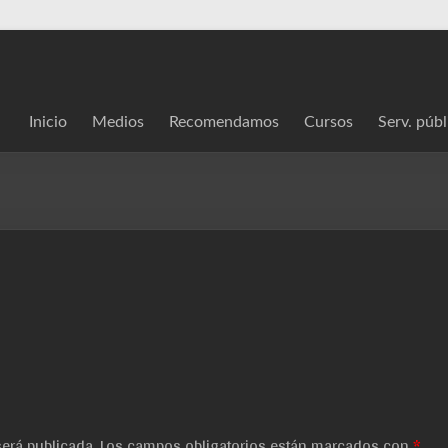
Inicio
Medios
Recomendamos
Cursos
Serv. públ
será publicada.
Los campos obligatorios están marcados con
*