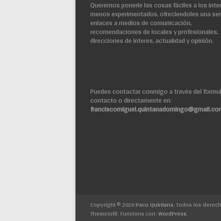
Queremos ponerle las cosas fáciles a los inte
menos experimentados, ofreciendoles una ser
enlaces a medios de comunicación,
recomendaciones de locales y profesionales,
direcciones de interes, actualidad y opinión.
Puedes contactar conmigo a través del formul
contacto o directamente en:
franciscomiguel.quintanadomingo@gmail.co
Copyright © 2026
Paco Quintana
. Todos los derec
ThemeGrill. Funciona con:
WordPress
.